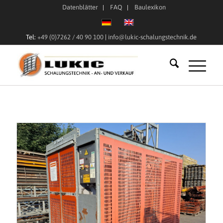
Datenblätter
FAQ
Baulexikon
Tel:
+49 (0)7262 / 40 90 100
|
info@lukic-schalungstechnik.de