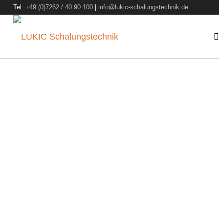
Tel:
+49 (0)7262 / 40 90 100
|
info@lukic-schalungstechnik.de
SCHALUNG VERKAU
Machen Sie Ihre gebrau
Schalung zu Geld!