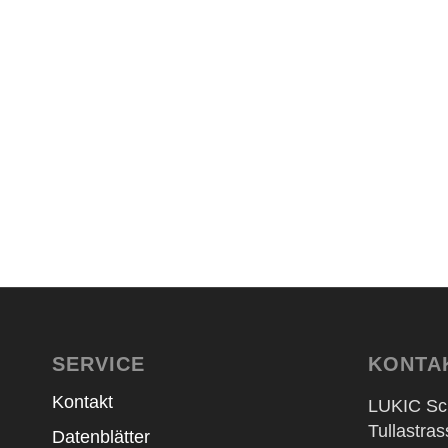
Wir sprechen Deutsch, En
Häufig gestellte Frag
SERVICE
KONTA
Kontakt
LUKIC Sc
Tullastra
Datenblätter