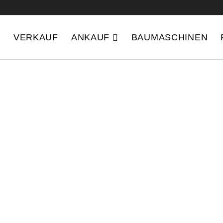
VERKAUF
ANKAUF
BAUMASCHINEN
FEN
Ihre Vorteile au
chte
Ressourcen sch
Nachhaltige Wiede