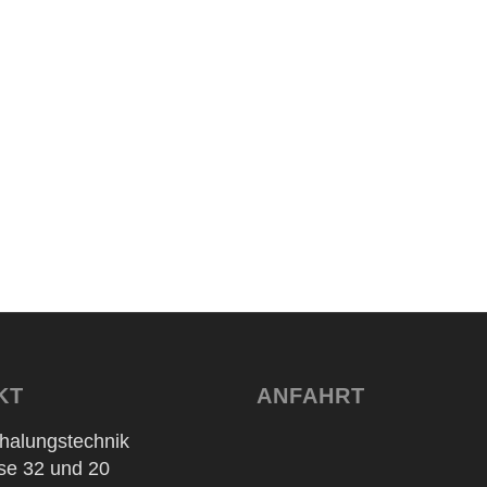
Kontaktieren Sie unsere Experten.
glisch, Russisch, Polnisch, Bulgarisch
en
KT
ANFAHRT
halungstechnik
sse 32 und 20