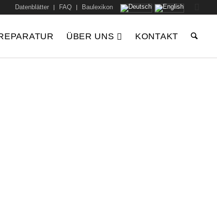
Datenblätter
FAQ
Baulexikon
REPARATUR
ÜBER UNS
KONTAKT
f einen Blick
onen
rverwendung statt Entsorgung.