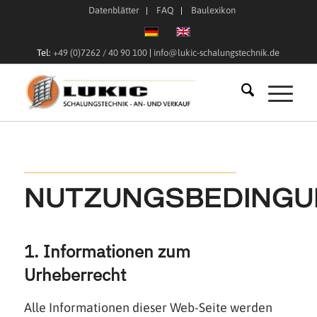
Datenblätter
FAQ
Baulexikon
Tel:
+49 (0)7262 / 40 90 100
|
info@lukic-schalungstechnik.de
NUTZUNGSBEDING
1. Informationen zum
Urheberrecht
Alle Informationen dieser Web-Seite werden