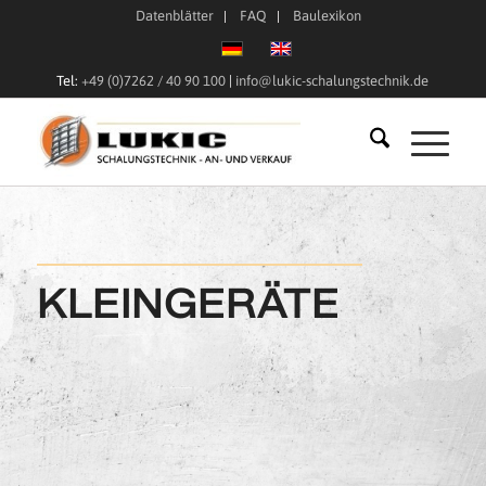
Datenblätter
FAQ
Baulexikon
Tel:
+49 (0)7262 / 40 90 100
|
info@lukic-schalungstechnik.de
KLEINGERÄTE